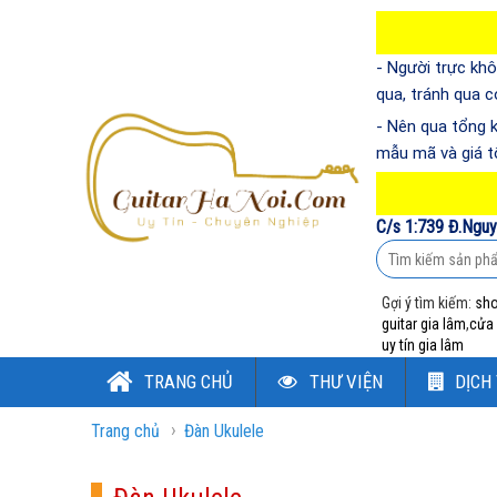
- Người trực khô
qua, tránh qua 
- Nên qua tổng 
mẫu mã và giá t
C/s 1:739 Đ.Nguy
Gợi ý tìm kiếm:
sho
guitar gia lâm
,
cửa 
uy tín gia lâm
TRANG CHỦ
THƯ VIỆN
DỊCH
›
ĐĂNG NHẬP
Trang chủ
Đàn Ukulele