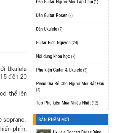
Đàn Guitar Người Mới Tập Chơi
(1)
Đàn Guitar Rosen
(8)
Đàn Ukulele
(7)
Guitar Bình Nguyên
(24)
Nội dung khóa học
(7)
ới Ukulele
Phụ kiện Guitar & Ukulele
(5)
 15 đến 20
Piano Giá Rẻ Cho Người Mới Bắt Đầu
(4)
có thể lên
Top Phụ kiện Mua Nhiều Nhất
(12)
c soprano.
SẢN PHẨM MỚI
hiển phím,
Ukulele Concert Dallas Dáng