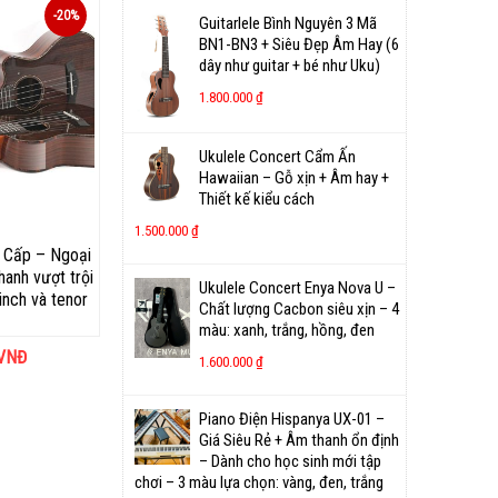
-20%
Guitarlele Bình Nguyên 3 Mã
BN1-BN3 + Siêu Đẹp Âm Hay (6
dây như guitar + bé như Uku)
1.800.000
₫
Ukulele Concert Cẩm Ấn
Hawaiian – Gỗ xịn + Âm hay +
Thiết kế kiểu cách
1.500.000
₫
 Cấp – Ngoại
hanh vượt trội
Ukulele Concert Enya Nova U –
inch và tenor
Chất lượng Cacbon siêu xịn – 4
màu: xanh, trắng, hồng, đen
VNĐ
1.600.000
₫
Piano Điện Hispanya UX-01 –
Giá Siêu Rẻ + Âm thanh ổn định
– Dành cho học sinh mới tập
chơi – 3 màu lựa chọn: vàng, đen, trắng