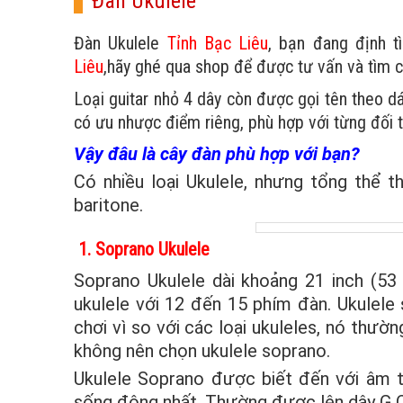
Đàn Ukulele
Đàn Ukulele
Tỉnh Bạc Liêu
, bạn đang định 
Liêu
,hãy ghé qua shop để được tư vấn và tìm c
Loại guitar nhỏ 4 dây còn được gọi tên theo 
có ưu nhược điểm riêng, phù hợp với từng đối 
Vậy đâu là cây đàn phù hợp với bạn?
Có nhiều loại Ukulele, nhưng tổng thể th
baritone.
1. Soprano Ukulele
Soprano Ukulele dài khoảng 21 inch (53
ukulele với 12 đến 15 phím đàn. Ukulele
chơi vì so với các loại ukuleles, nó thườ
không nên chọn ukulele soprano.
Ukulele Soprano được biết đến với âm t
sống động nhất. Thường được lên dây G C