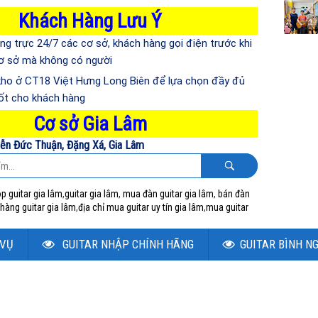
Khách Hàng Lưu Ý
ng trực 24/7 các cơ sở, khách hàng gọi điện trước khi
cơ sở mà không có người
kho ở CT18 Việt Hưng Long Biên để lựa chọn đầy đủ
ốt cho khách hàng
Cơ sở Gia Lâm
ễn Đức Thuận, Đặng Xá, Gia Lâm
p guitar gia lâm
,
guitar gia lâm
,
mua đàn guitar gia lâm
,
bán đàn
hàng guitar gia lâm
,
địa chỉ mua guitar uy tín gia lâm
,
mua guitar
 VỤ
GUITAR NHẬP CHÍNH HÃNG
GUITAR BÌNH N