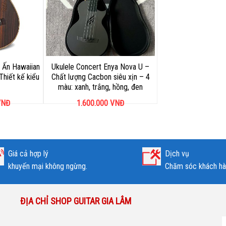
 Ấn Hawaiian
Ukulele Concert Enya Nova U –
Thiết kế kiểu
Chất lượng Cacbon siêu xịn – 4
màu: xanh, trắng, hồng, đen
NĐ
1.600.000
VNĐ
Giá cả hợp lý
Dịch vụ
khuyến mại không ngừng.
Chăm sóc khách hàn
ĐỊA CHỈ SHOP GUITAR GIA LÂM