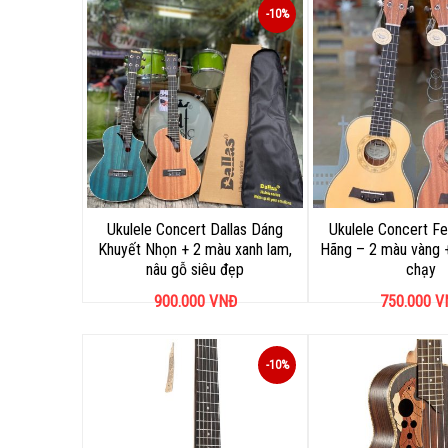
-10%
Ukulele Concert Dallas Dáng
Ukulele Concert Fe
Khuyết Nhọn + 2 màu xanh lam,
Hãng – 2 màu vàng 
nâu gỗ siêu đẹp
chạy
900.000
VNĐ
750.000
V
-10%