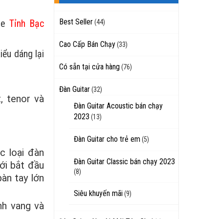
Best Seller
ele
Tỉnh Bạc
(44)
Cao Cấp Bán Chạy
(33)
kiểu dáng lại
Có sẵn tại cửa hàng
(76)
Đàn Guitar
(32)
, tenor và
Đàn Guitar Acoustic bán chạy
2023
(13)
Đàn Guitar cho trẻ em
(5)
c loại đàn
Đàn Guitar Classic bán chạy 2023
ới bắt đầu
(8)
bàn tay lớn
Siêu khuyến mãi
(9)
nh vang và