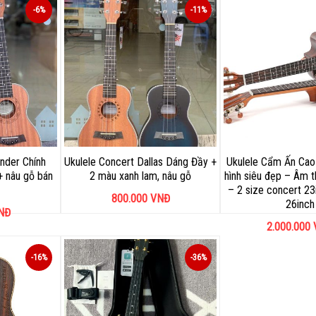
-6%
-11%
nder Chính
Ukulele Concert Dallas Dáng Đầy +
Ukulele Cẩm Ấn Cao
+ nâu gỗ bán
2 màu xanh lam, nâu gỗ
hình siêu đẹp – Âm t
– 2 size concert 23
800.000
VNĐ
26inch
NĐ
2.000.000
-16%
-36%