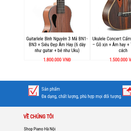
Guitarlele Bình Nguyên 3 Mã BN1-
Ukulele Concert Cẩm
BN3 + Siêu Đẹp Âm Hay (6 dây
– Gỗ xịn + Âm hay + 
như guitar + bé như Uku)
cách
1.800.000
VNĐ
1.500.000
V
Sản phẩm
Đa dạng, chất lượng, phù hợp mọi đối tượng.
VỀ CHÚNG TÔI
Shop Piano Hà Nội