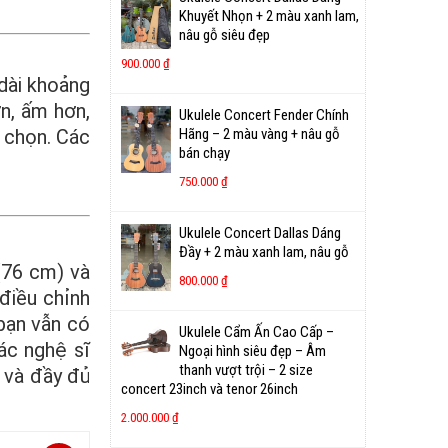
Khuyết Nhọn + 2 màu xanh lam,
nâu gỗ siêu đẹp
900.000
₫
 dài khoảng
n, ấm hơn,
Ukulele Concert Fender Chính
 chọn. Các
Hãng – 2 màu vàng + nâu gỗ
bán chạy
750.000
₫
Ukulele Concert Dallas Dáng
Đầy + 2 màu xanh lam, nâu gỗ
 (76 cm) và
800.000
₫
điều chỉnh
bạn vẫn có
Ukulele Cẩm Ấn Cao Cấp –
ác nghệ sĩ
Ngoại hình siêu đẹp – Âm
thanh vượt trội – 2 size
 và đầy đủ
concert 23inch và tenor 26inch
2.000.000
₫