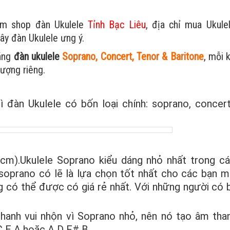
tìm shop đàn Ukulele
Tỉnh Bạc Liêu
, địa chỉ mua Ukul
ây đàn Ukulele ưng ý.
dáng
đàn ukulele
Soprano, Concert, Tenor & Baritone
, mỗi 
tượng riêng.
ì đàn Ukulele có bốn loại chính: soprano, concert
 cm).Ukulele Soprano kiểu dáng nhỏ nhất trong cá
 soprano có lẽ là lựa chọn tốt nhất cho các bạn m
ng có thể được có giá rẻ nhất. Với những người có 
hanh vui nhộn vì Soprano nhỏ, nên nó tạo âm tha
 E A hoặc A D F# B.