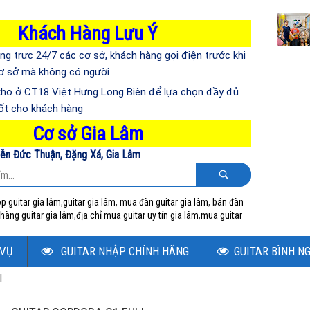
Khách Hàng Lưu Ý
ng trực 24/7 các cơ sở, khách hàng gọi điện trước khi
cơ sở mà không có người
kho ở CT18 Việt Hưng Long Biên để lựa chọn đầy đủ
ốt cho khách hàng
Cơ sở Gia Lâm
ễn Đức Thuận, Đặng Xá, Gia Lâm
p guitar gia lâm
,
guitar gia lâm
,
mua đàn guitar gia lâm
,
bán đàn
hàng guitar gia lâm
,
địa chỉ mua guitar uy tín gia lâm
,
mua guitar
 VỤ
GUITAR NHẬP CHÍNH HÃNG
GUITAR BÌNH N
l