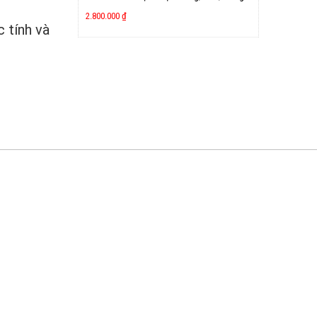
2.800.000
₫
 tính và