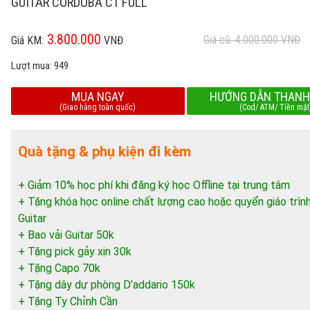
GUITAR CORDOBA C1 FULL
3.800.000
Giá cũ: 4.000.000
VNĐ
Giá KM:
VNĐ
Lượt mua:
949
MUA NGAY
HƯỚNG DẪN THANH
(Giao hàng toàn quốc)
(Cod/ ATM/ Tiền mặt
Quà tặng & phụ kiện đi kèm
+ Giảm 10% học phí khi đăng ký học Offline tại trung tâm
+ Tặng khóa học online chất lượng cao hoặc quyển giáo trìn
Guitar
+ Bao vải Guitar 50k
+ Tặng pick gảy xịn 30k
+ Tặng Capo 70k
+ Tặng dây dự phòng D’addario 150k
+ Tặng Ty Chỉnh Cần