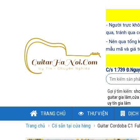
- Người trực khô
qua, tránh qua 
- Nên qua tổng 
mẫu mã và giá t
C/s 1:739 Đ.Nguy
Gợi ý tìm kiếm:
sho
guitar gia lâm
,
cửa 
uy tín gia lâm
TRANG CHỦ
THƯ VIỆN
DỊCH
›
›
Trang chủ
Có sẵn tại cửa hàng
Guitar Cordoba C1 Ful
ĐĂNG NHẬP