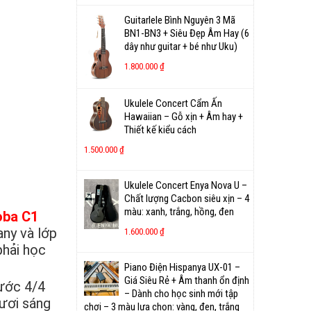
Guitarlele Bình Nguyên 3 Mã
BN1-BN3 + Siêu Đẹp Âm Hay (6
dây như guitar + bé như Uku)
1.800.000
₫
Ukulele Concert Cẩm Ấn
Hawaiian – Gỗ xịn + Âm hay +
Thiết kế kiểu cách
1.500.000
₫
Ukulele Concert Enya Nova U –
Chất lượng Cacbon siêu xịn – 4
màu: xanh, trắng, hồng, đen
oba C1
any và lớp
1.600.000
₫
phải học
Piano Điện Hispanya UX-01 –
Giá Siêu Rẻ + Âm thanh ổn định
hước 4/4
– Dành cho học sinh mới tập
tươi sáng
chơi – 3 màu lựa chọn: vàng, đen, trắng