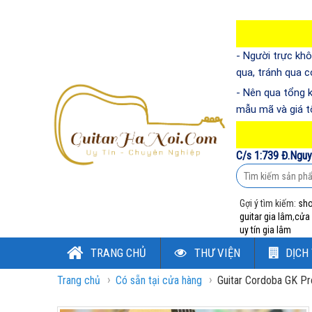
- Người trực khô
qua, tránh qua 
- Nên qua tổng 
mẫu mã và giá t
C/s 1:739 Đ.Nguy
Gợi ý tìm kiếm:
sho
guitar gia lâm
,
cửa 
uy tín gia lâm
TRANG CHỦ
THƯ VIỆN
DỊCH
›
›
Trang chủ
Có sẵn tại cửa hàng
Guitar Cordoba GK Pr
ĐĂNG NHẬP