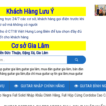
Khách Hàng Lưu Ý
ng trực 24/7 các cơ sở, khách hàng gọi điện trước khi
cơ sở mà không có người
kho ở CT18 Việt Hưng Long Biên để lựa chọn đầy đủ
ốt cho khách hàng
Cơ sở Gia Lâm
ễn Đức Thuận, Đặng Xá, Gia Lâm
p guitar gia lâm
,
guitar gia lâm
,
mua đàn guitar gia lâm
,
bán đàn
hàng guitar gia lâm
,
địa chỉ mua guitar uy tín gia lâm
,
mua guitar
 VỤ
GUITAR NHẬP CHÍNH HÃNG
GUITAR BÌNH N
o Negra Full Solid Nhập Khẩu Chính Hãng, Full Hộp Cứng Cordoba Cao 