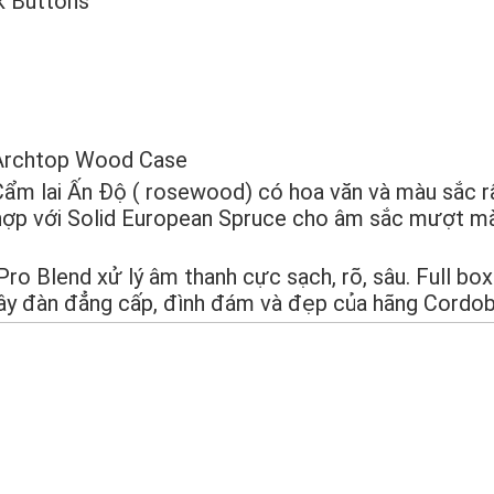
k Buttons
 Archtop Wood Case
 Cẩm lai Ấn Độ ( rosewood) có hoa văn và màu sắc r
ợp với Solid European Spruce cho âm sắc mượt mà
ro Blend xử lý âm thanh cực sạch, rõ, sâu. Full box
ây đàn đẳng cấp, đình đám và đẹp của hãng Cordob