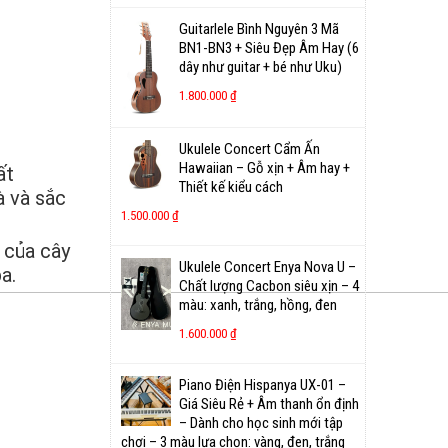
Guitarlele Bình Nguyên 3 Mã
BN1-BN3 + Siêu Đẹp Âm Hay (6
dây như guitar + bé như Uku)
1.800.000
₫
Ukulele Concert Cẩm Ấn
Hawaiian – Gỗ xịn + Âm hay +
ất
Thiết kế kiểu cách
 và sắc
1.500.000
₫
 của cây
Ukulele Concert Enya Nova U –
a.
Chất lượng Cacbon siêu xịn – 4
màu: xanh, trắng, hồng, đen
1.600.000
₫
Piano Điện Hispanya UX-01 –
Giá Siêu Rẻ + Âm thanh ổn định
– Dành cho học sinh mới tập
chơi – 3 màu lựa chọn: vàng, đen, trắng