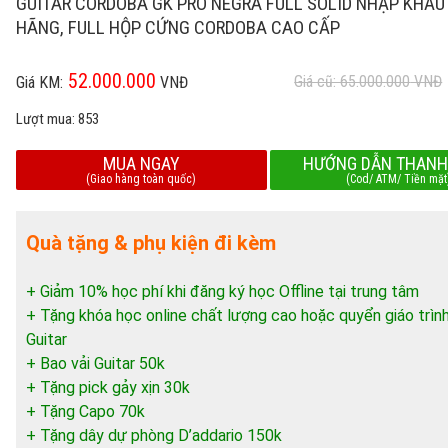
GUITAR CORDOBA GK PRO NEGRA FULL SOLID NHẬP KHẨU
HÃNG, FULL HỘP CỨNG CORDOBA CAO CẤP
52.000.000
Giá cũ: 65.000.000
VNĐ
Giá KM:
VNĐ
Lượt mua:
853
MUA NGAY
HƯỚNG DẪN THANH
(Giao hàng toàn quốc)
(Cod/ ATM/ Tiền mặt
Quà tặng & phụ kiện đi kèm
+ Giảm 10% học phí khi đăng ký học Offline tại trung tâm
+ Tặng khóa học online chất lượng cao hoặc quyển giáo trìn
Guitar
+ Bao vải Guitar 50k
+ Tặng pick gảy xịn 30k
+ Tặng Capo 70k
+ Tặng dây dự phòng D’addario 150k