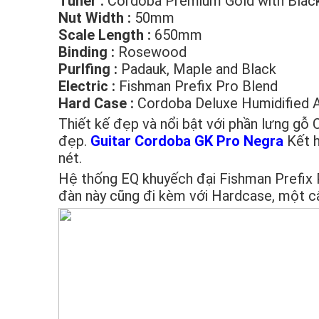
Tuner :
Cordoba Premium Gold with Blac
Nut Width :
50mm
Scale Length :
650mm
Binding :
Rosewood
Purlfing :
Padauk, Maple and Black
Electric :
Fishman Prefix Pro Blend
Hard Case :
Cordoba Deluxe Humidified
Thiết kế đẹp và nổi bật với phần lưng gỗ
đẹp.
Guitar Cordoba GK Pro Negra
Kết h
nét.
Hệ thống EQ khuyếch đại Fishman Prefix P
đàn này cũng đi kèm với Hardcase, một c